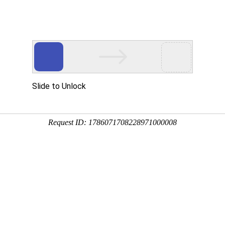
司
首页
产
TD.