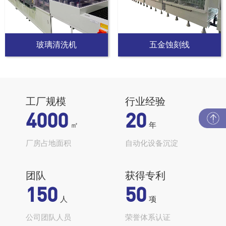
玻璃清洗机
五金蚀刻线
工厂规模
行业经验
4000
20
㎡
年
厂房占地面积
自动化设备沉淀
团队
获得专利
150
50
人
项
公司团队人员
荣誉体系认证