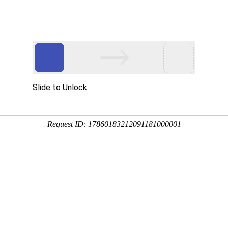
司
首页
产
TD.