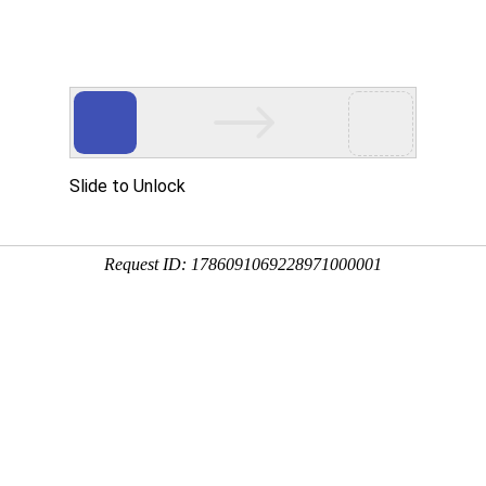
司
首页
产
TD.