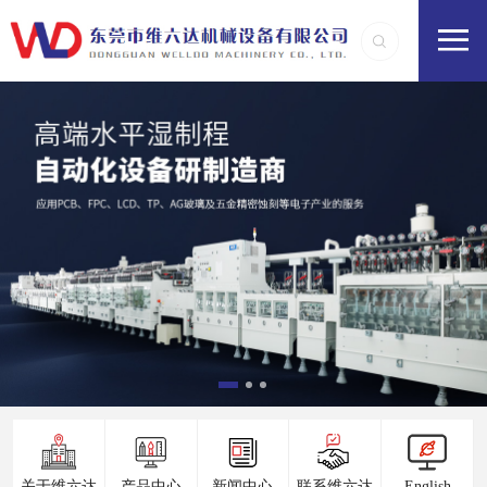
关于维六达
产品中心
新闻中心
联系维六达
English