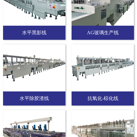
水平黑影线
AG玻璃生产线
水平除胶渣线
抗氧化-棕化线