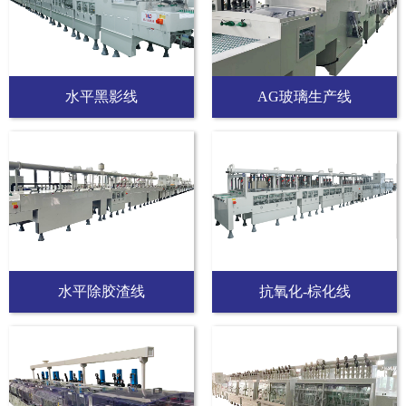
水平黑影线
AG玻璃生产线
水平除胶渣线
抗氧化-棕化线