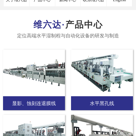
产品中心
显影、蚀刻连退膜线
水平黑孔线