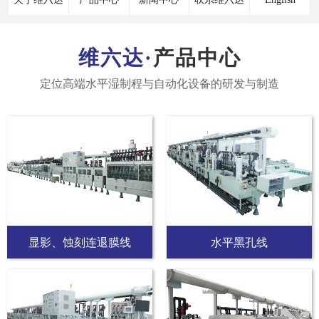
产品中心
显影、蚀刻连退膜线
水平黑孔线