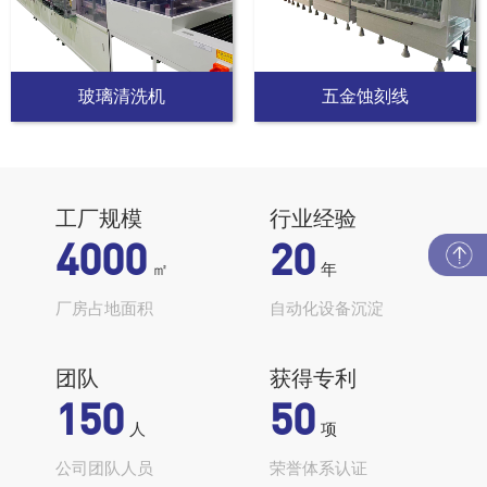
玻璃清洗机
五金蚀刻线
工厂规模
行业经验
4000
20
㎡
年
厂房占地面积
自动化设备沉淀
团队
获得专利
150
50
人
项
公司团队人员
荣誉体系认证