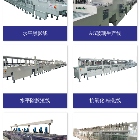
水平黑影线
AG玻璃生产线
水平除胶渣线
抗氧化-棕化线