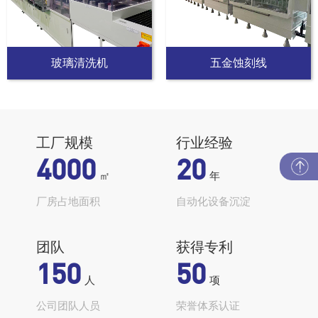
玻璃清洗机
五金蚀刻线
工厂规模
行业经验
4000
20
㎡
年
厂房占地面积
自动化设备沉淀
团队
获得专利
150
50
人
项
公司团队人员
荣誉体系认证