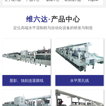
产品中心
显影、蚀刻连退膜线
水平黑孔线