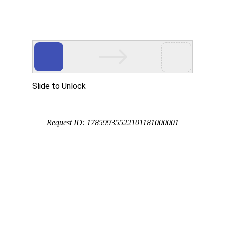
司
首页
产
TD.