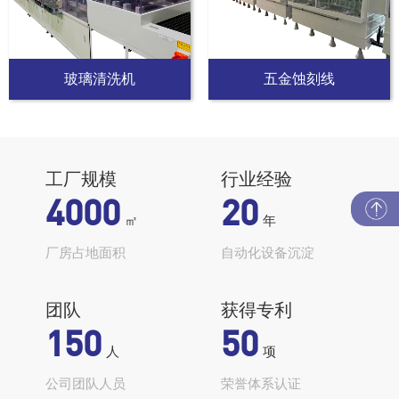
玻璃清洗机
五金蚀刻线
工厂规模
行业经验
4000
20
㎡
年
厂房占地面积
自动化设备沉淀
团队
获得专利
150
50
人
项
公司团队人员
荣誉体系认证