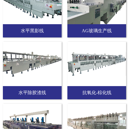
水平黑影线
AG玻璃生产线
水平除胶渣线
抗氧化-棕化线