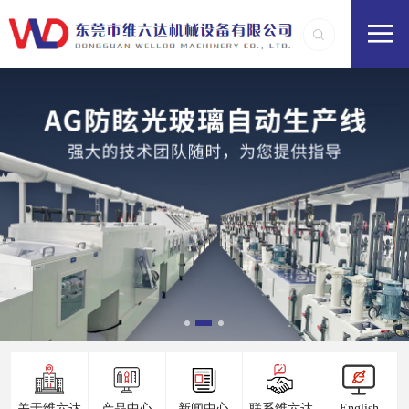
关于维六达
产品中心
新闻中心
联系维六达
English