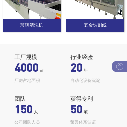
玻璃清洗机
五金蚀刻线
工厂规模
行业经验
4000
20
㎡
年
厂房占地面积
自动化设备沉淀
团队
获得专利
150
50
人
项
公司团队人员
荣誉体系认证