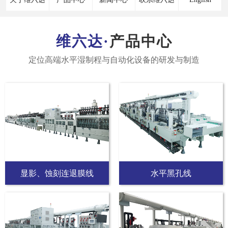
产品中心
显影、蚀刻连退膜线
水平黑孔线