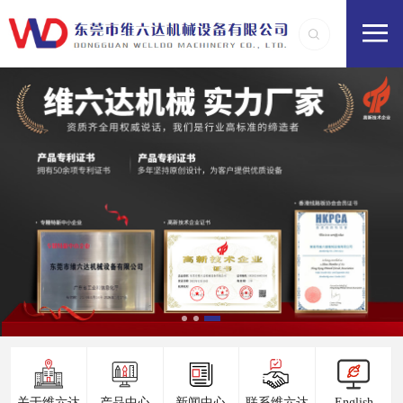
关于维六达
产品中心
新闻中心
联系维六达
English