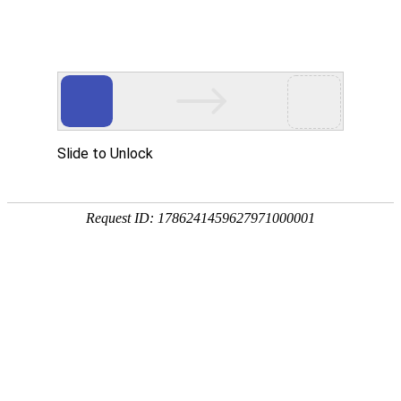
欢迎来到东莞市维六达机械设备有限公司
简体中文
En?glish
东莞市维六达机械设备有限公司
DONGGUAN WELLDO MACHINERY CO.，LTD.
首页
产品中心
显影、蚀刻连退膜生产线
水平黑孔生产线
水平黑影生产线
AG防眩光玻璃自动生产线
水平除胶渣系列
抗氧化线
喷砂机、火山灰机
玻璃清洗机
精密五金蚀刻机
LCD、触摸屏清洗机
SMT离子清洗机
磨板生产线
显影生产线
配件及耗材
外围配件系列
内围配件系列